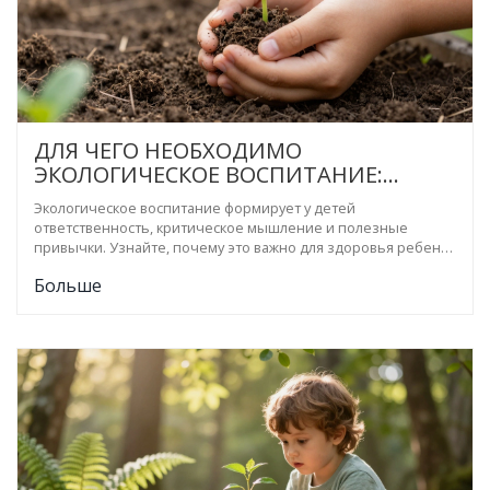
ДЛЯ ЧЕГО НЕОБХОДИМО
ЭКОЛОГИЧЕСКОЕ ВОСПИТАНИЕ:
ПОЛЬЗА ДЛЯ РЕБЕНКА И ПЛАНЕТЫ
Экологическое воспитание формирует у детей
ответственность, критическое мышление и полезные
привычки. Узнайте, почему это важно для здоровья ребенка
и будущего планеты, и как легко внедрить эко-практики в
Больше
семью.