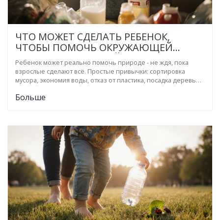
ЧТО МОЖЕТ СДЕЛАТЬ РЕБЕНОК,
ЧТОБЫ ПОМОЧЬ ОКРУЖАЮЩЕЙ
СРЕДЕ? ПРОСТЫЕ ДЕЙСТВИЯ,
Ребенок может реально помочь природе - не ждя, пока
КОТОРЫЕ ДЕЙСТВИТЕЛЬНО
взрослые сделают всё. Простые привычки: сортировка
РАБОТАЮТ
мусора, экономия воды, отказ от пластика, посадка деревьев.
Экологическое воспитание начинается с малого.
Больше