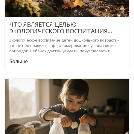
ЧТО ЯВЛЯЕТСЯ ЦЕЛЬЮ
ЭКОЛОГИЧЕСКОГО ВОСПИТАНИЯ
ДЕТЕЙ ДОШКОЛЬНОГО ВОЗРАСТА?
Экологическое воспитание детей дошкольного возраста -
это не про правила, а про формирование чувства связи с
природой. Ребенок должен увидеть, почувствовать и
полюбить мир вокруг, чтобы заботиться о нем естественно,
Больше
а не из-за страха или приказа.