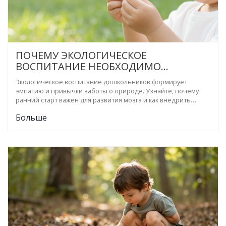
ПОЧЕМУ ЭКОЛОГИЧЕСКОЕ
ВОСПИТАНИЕ НЕОБХОДИМО
НАЧИНАТЬ С ДОШКОЛЬНОГО
Экологическое воспитание дошкольников формирует
ВОЗРАСТА: ПРАКТИЧЕСКОЕ
эмпатию и привычки заботы о природе. Узнайте, почему
РУКОВОДСТВО ДЛЯ РОДИТЕЛЕЙ
ранний старт важен для развития мозга и как внедрить
простые эко-практики в жизнь ребенка.
Больше