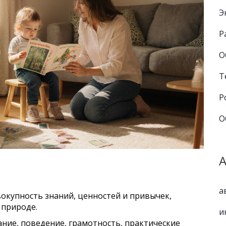
Э
Р
О
Т
Р
О
а
вокупность знаний, ценностей и привычек,
 природе.
и
ание, поведение, грамотность, практические