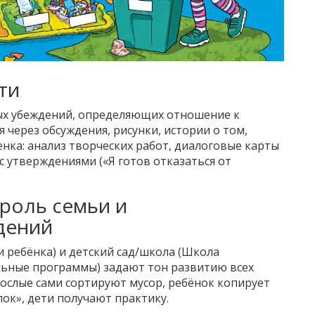
ти
ых убеждений, определяющих отношение к
я через обсуждения, рисунки, истории о том,
енка: анализ творческих работ, диалоговые карты
с утверждениями («Я готов отказаться от
 роль семьи и
дений
и ребёнка
) и детский сад/школа (
Школа
ельные программы
) задают тон развитию всех
ослые сами сортируют мусор, ребёнок копирует
лок», дети получают практику.