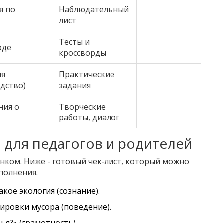
я по
Наблюдательный
лист
Тесты и
оде
кроссворды
ия
Практические
одство)
задания
ния о
Творческие
работы, диалог
т для педагогов и родителей
нком. Ниже - готовый чек‑лист, который можно
полнения.
кое экология (сознание).
ировки мусора (поведение).
ья?» (грамотность).