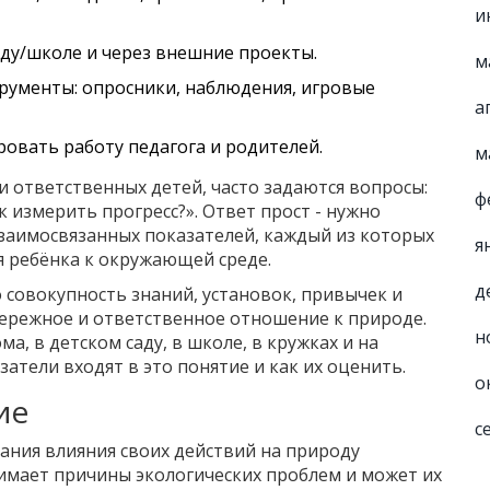
и
аду/школе и через внешние проекты.
м
трументы: опросники, наблюдения, игровые
а
овать работу педагога и родителей.
м
и ответственных детей, часто задаются вопросы:
ф
 измерить прогресс?». Ответ прост - нужно
заимосвязанных показателей, каждый из которых
я
 ребёнка к окружающей среде.
д
о совокупность знаний, установок, привычек и
бережное и ответственное отношение к природе
.
н
а, в детском саду, в школе, в кружках и на
атели входят в это понятие и как их оценить.
о
ие
с
нания влияния своих действий на природу
нимает причины экологических проблем и может их