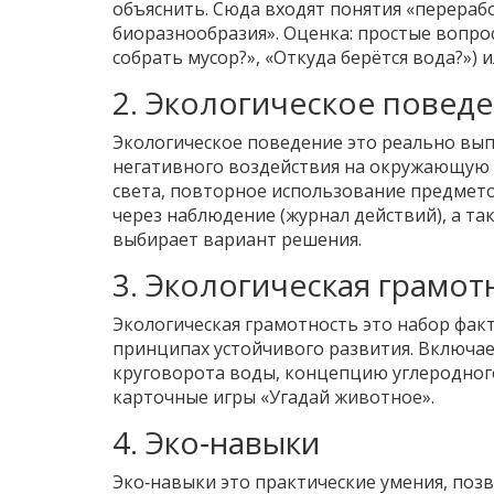
объяснить. Сюда входят понятия «перераб
биоразнообразия». Оценка: простые вопр
собрать мусор?», «Откуда берётся вода?»)
2. Экологическое повед
Экологическое поведение
это реально вы
негативного воздействия на окружающую 
света, повторное использование предметов
через наблюдение (журнал действий), а та
выбирает вариант решения.
3. Экологическая грамот
Экологическая грамотность
это набор фак
принципах устойчивого развития
. Включа
круговорота воды, концепцию углеродного 
карточные игры «Угадай животное».
4. Эко‑навыки
Эко‑навыки
это практические умения, поз