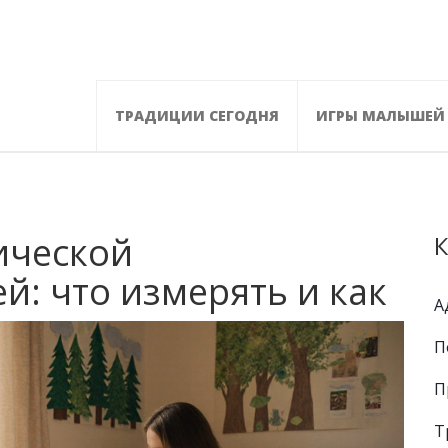
ТРАДИЦИИ СЕГОДНЯ
ИГРЫ МАЛЫШЕЙ
ической
К
й: что измерять и как
А
П
П
Т