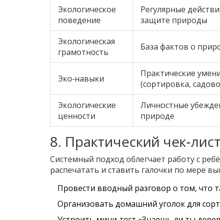
Экологическое
Регулярные действи
поведение
защите природы
Экологическая
База фактов о прир
грамотность
Практические умен
Эко‑навыки
(сортировка, садов
Экологические
Личностные убежде
ценности
природе
8. Практический чек‑лис
Системный подход облегчает работу с ребё
распечатать и ставить галочки по мере вы
Провести вводный разговор о том, что та
Организовать домашний уголок для сорт
Устроить мини‑тест «Знаешь ли ты дерев