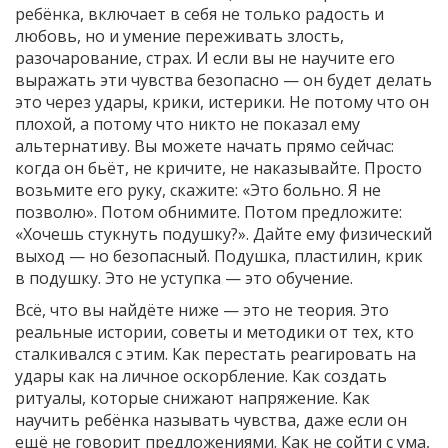
ребёнка
,
включает в себя не только радость и
любовь, но и умение переживать злость,
разочарование, страх
. И если вы не научите его
выражать эти чувства безопасно — он будет делать
это через удары, крики, истерики
. Не потому что он
плохой, а потому что никто не показал ему
альтернативу. Вы можете начать прямо сейчас:
когда он бьёт, не кричите, не наказывайте. Просто
возьмите его руку, скажите: «Это больно. Я не
позволю». Потом обнимите. Потом предложите:
«Хочешь стукнуть подушку?». Дайте ему физический
выход — но безопасный. Подушка, пластилин, крик
в подушку. Это не уступка — это обучение.
Всё, что вы найдёте ниже — это не теория. Это
реальные истории, советы и методики от тех, кто
сталкивался с этим. Как перестать реагировать на
удары как на личное оскорбление. Как создать
ритуалы, которые снижают напряжение. Как
научить ребёнка называть чувства, даже если он
ещё не говорит предложениями. Как не сойти с ума,