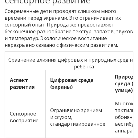
сенсорное развитие
Современные дети проводят слишком много
времени перед экранами. Это ограничивает их
сенсорный опыт. Природа же предоставляет
бесконечное разнообразие текстур, запахов, звуков
и температур. Экологическое воспитание
неразрывно связано с физическим развитием.
Сравнение влияния цифровых и природных сред на 
ребенка
Природн
Аспект
Цифровая среда
среда (н
развития
(экраны)
улице)
Многокан
Ограничено зрением
тактильн
Сенсорное
и слухом,
обоняние
восприятие
стандартизированное
вестибул
аппарат