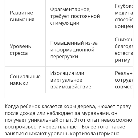
Глубокое
Фрагментарное,
Развитие
медитати
требует постоянной
внимания
способс
стимуляции
концент
Сниженн
Повышенный из-за
Уровень
благодар
информационной
стресса
естестве
перегрузки
ритму
Изоляция или
Реально
Социальные
виртуальное
сотрудни
навыки
взаимодействие
совместн
Когда ребенок касается коры дерева, нюхает траву
после дождя или наблюдает за муравьями, он
получает уникальный опыт. Этот опыт невозможно
воспроизвести через планшет. Более того, такие
занятия снижают уровень кортизола (гормона