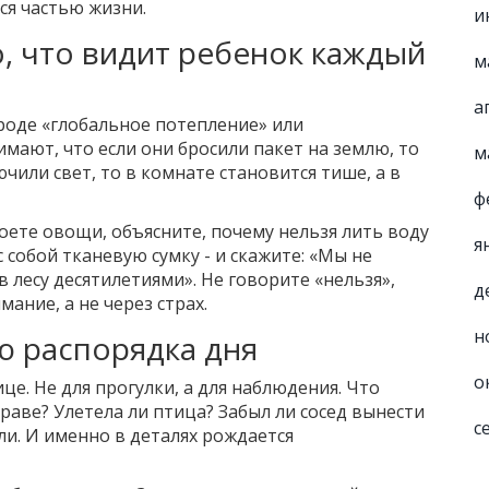
ся частью жизни.
и
го, что видит ребенок каждый
м
а
роде «глобальное потепление» или
мают, что если они бросили пакет на землю, то
м
чили свет, то в комнате становится тише, а в
ф
моете овощи, объясните, почему нельзя лить воду
я
с собой тканевую сумку - и скажите: «Мы не
 лесу десятилетиями». Не говорите «нельзя»,
д
мание, а не через страх.
н
ю распорядка дня
о
ице. Не для прогулки, а для наблюдения. Что
траве? Улетела ли птица? Забыл ли сосед вынести
с
ли. И именно в деталях рождается