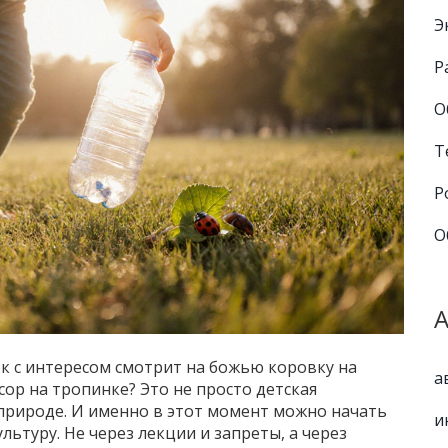
Э
Р
О
Т
Р
О
ок с интересом смотрит на божью коровку на
а
усор на тропинке? Это не просто детская
 природе. И именно в этот момент можно начать
и
ьтуру. Не через лекции и запреты, а через