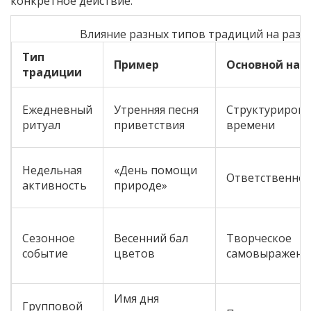
конкретное действие.
Влияние разных типов традиций на разв
Тип
Пример
Основной нав
традиции
Ежедневный
Утренняя песня
Структуриров
ритуал
приветствия
времени
Недельная
«День помощи
Ответственнос
активность
природе»
Сезонное
Весенний бал
Творческое
событие
цветов
самовыражени
Имя дня
Групповой