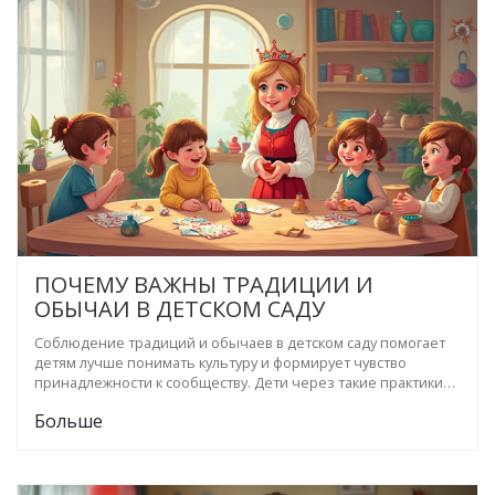
семейных ценностей. Также будут рассмотрены советы по
внедрению традиций в повседневную жизнь детских садов.
ПОЧЕМУ ВАЖНЫ ТРАДИЦИИ И
ОБЫЧАИ В ДЕТСКОМ САДУ
Соблюдение традиций и обычаев в детском саду помогает
детям лучше понимать культуру и формирует чувство
принадлежности к сообществу. Дети через такие практики
учатся уважать чужие обычаи и ценить свои корни. Кроме
Больше
того, занятия с традициями могут быть увлекательными и
образовательными. В статье рассматриваются причины, по
которым традиции и обычаи имеют значение в раннем
возрасте.