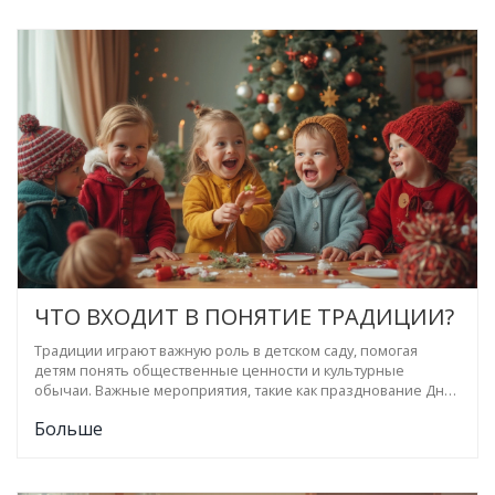
Покажем на примерах, какие традиции легко внедрять и что
от них получает сам ребенок. Также дадим несколько
практических советов родителям и педагогам.
ЧТО ВХОДИТ В ПОНЯТИЕ ТРАДИЦИИ?
Традиции играют важную роль в детском саду, помогая
детям понять общественные ценности и культурные
обычаи. Важные мероприятия, такие как празднование Дня
матери или Нового года, формируют у детей чувство
Больше
принадлежности. Понятие традиции может включать в себя
как маленькие повседневные ритуалы, так и крупные
тематические мероприятия. Материал расскажет, как
традиции помогают в воспитании детей и поддержанию