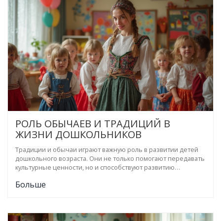
РОЛЬ ОБЫЧАЕВ И ТРАДИЦИЙ В
ЖИЗНИ ДОШКОЛЬНИКОВ
Традиции и обычаи играют важную роль в развитии детей
дошкольного возраста. Они не только помогают передавать
культурные ценности, но и способствуют развитию
социальных навыков и чувства принадлежности. Это также
Больше
возможность для малышей научиться уважать разные
культуры и обычаи. В статье рассматриваются важные
аспекты внедрения традиций в ежедневную
образовательную практику детских садов.