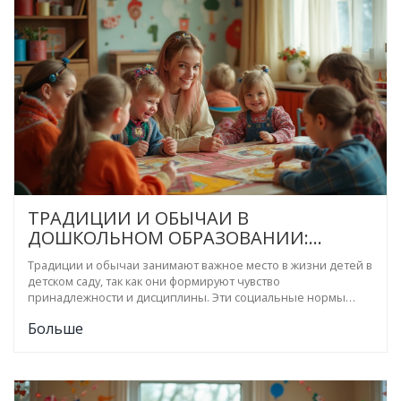
ТРАДИЦИИ И ОБЫЧАИ В
ДОШКОЛЬНОМ ОБРАЗОВАНИИ:
ОТЛИЧИЯ И ЗНАЧЕНИЯ
Традиции и обычаи занимают важное место в жизни детей в
детском саду, так как они формируют чувство
принадлежности и дисциплины. Эти социальные нормы
отличаются от других своей глубиной и регулярностью
Больше
празднований, которые детям знакомят через игры и
культурные мероприятия. Изучение таких обычаев
способствует развитию социальных навыков и помогает
сохранить национальные культурные особенности.
Педагоги играют ключевую роль в передаче традиций,