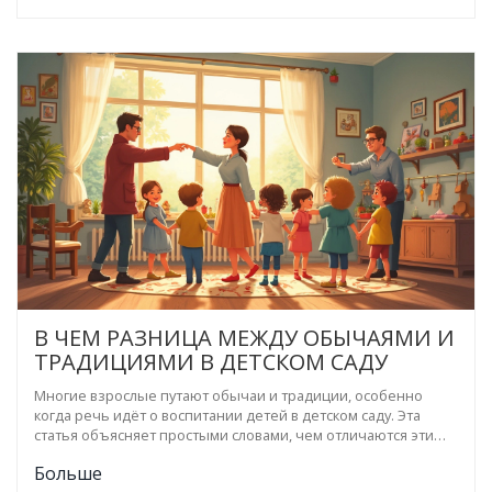
воспитателей, реальные примеры и важные признаки
появления традиции в группе.
В ЧЕМ РАЗНИЦА МЕЖДУ ОБЫЧАЯМИ И
ТРАДИЦИЯМИ В ДЕТСКОМ САДУ
Многие взрослые путают обычаи и традиции, особенно
когда речь идёт о воспитании детей в детском саду. Эта
статья объясняет простыми словами, чем отличаются эти
понятия и зачем вообще их знать. Будут разобраны
Больше
примеры из жизни детских садов, а также даны советы для