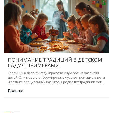
адаптируя их к современным условиям, что делает учебный
процесс живым и интересным. Это положительно влияет на
эмоциональное и социальное развитие детей.
ПОНИМАНИЕ ТРАДИЦИЙ В ДЕТСКОМ
САДУ С ПРИМЕРАМИ
Традиции в детском саду играют важную роль в развитии
детей. Они помогают формировать чувство принадлежности
и развития социальных навыков. Среди этих традиций могут
быть праздники, ритуалы приветствия и совместные
Больше
проекты детей. Эти обычаи важны для всестороннего
развития ребёнка в гармоничной обстановке.