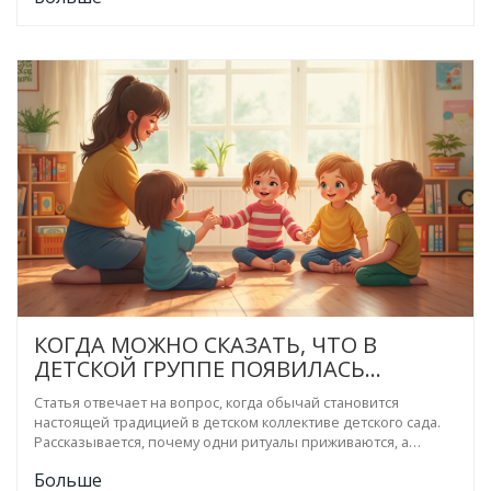
КОГДА МОЖНО СКАЗАТЬ, ЧТО В
ДЕТСКОЙ ГРУППЕ ПОЯВИЛАСЬ
ТРАДИЦИЯ
Статья отвечает на вопрос, когда обычай становится
настоящей традицией в детском коллективе детского сада.
Рассказывается, почему одни ритуалы приживаются, а
другие забываются, и как взрослым помочь закрепить
Больше
полезные традиции для сплочения детей. Есть советы для