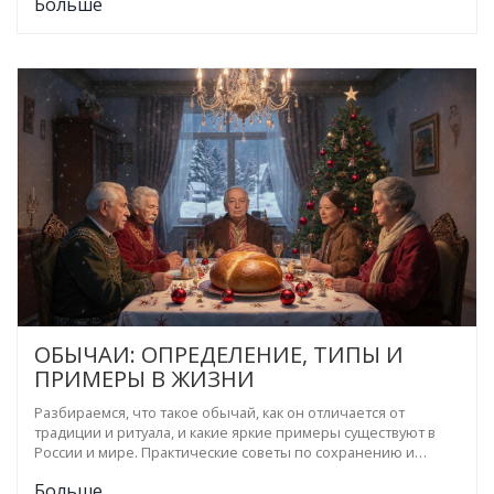
Больше
повторение и устойчивость.
ОБЫЧАИ: ОПРЕДЕЛЕНИЕ, ТИПЫ И
ПРИМЕРЫ В ЖИЗНИ
Разбираемся, что такое обычай, как он отличается от
традиции и ритуала, и какие яркие примеры существуют в
России и мире. Практические советы по сохранению и
адаптации обычаев.
Больше