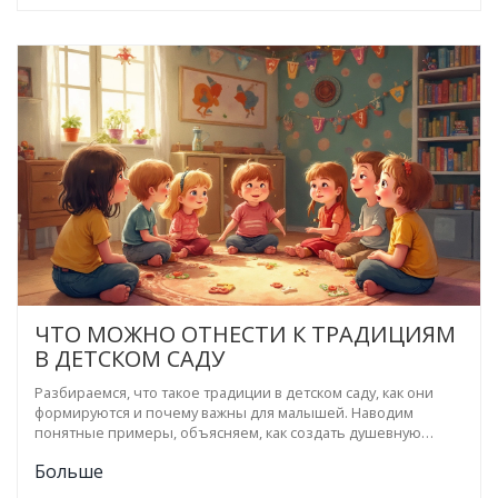
воспитателей и родителей по их использованию. Прочитав
статью, вы сможете создавать такие традиции и обычаи,
которые делают атмосферу дружелюбной и интересной для
детей.
ЧТО МОЖНО ОТНЕСТИ К ТРАДИЦИЯМ
В ДЕТСКОМ САДУ
Разбираемся, что такое традиции в детском саду, как они
формируются и почему важны для малышей. Наводим
понятные примеры, объясняем, как создать душевную
атмосферу в группе. Даем советы по поддержанию
Больше
традиций и делимся интересными фактами из жизни детских
садов. Рассказ пригодится родителям и воспитателям,