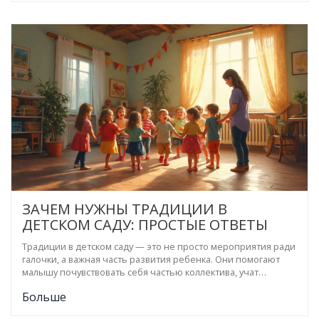
которые хотят сделать детство ярче.
ЗАЧЕМ НУЖНЫ ТРАДИЦИИ В
ДЕТСКОМ САДУ: ПРОСТЫЕ ОТВЕТЫ
Традиции в детском саду — это не просто мероприятия ради
галочки, а важная часть развития ребенка. Они помогают
малышу почувствовать себя частью коллектива, учат
дружить и следовать правилам. В статье разбираем, как
Больше
традиции делают детсад комфортнее и безопаснее для
детей, и почему воспитатели обращают на это внимание.