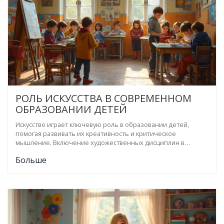
РОЛЬ ИСКУССТВА В СОВРЕМЕННОМ
ОБРАЗОВАНИИ ДЕТЕЙ
Искусство играет ключевую роль в образовании детей,
помогая развивать их креативность и критическое
мышление. Включение художественных дисциплин в
процесс обучения способствует улучшению успеваемости и
Больше
личностного роста. Используя методы музыкальной,
визуальной и театральной образовательной деятельности,
дети лучше понимают мир вокруг себя. Особое внимание
уделяется междисциплинарному подходу, объединяющему
традиционные науки с искусством для более глубокого
понимания материала. Навыки, полученные через изучение
искусства, применимы в разнообразных сферах жизни.