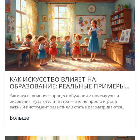
КАК ИСКУССТВО ВЛИЯЕТ НА
ОБРАЗОВАНИЕ: РЕАЛЬНЫЕ ПРИМЕРЫ
И НЕОЖИДАННЫЕ ЭФФЕКТЫ
Как искусство меняет процесс обучения и почему уроки
рисования, музыки или театра — это не просто игры, а
важный инструмент развития? В статье рассматриваются
реальные примеры влияния искусства на память, мышление
Больше
и социальные навыки детей. Есть короткие советы для
родителей, которые хотят пробудить у ребёнка интерес к
обучению с помощью творчества. Поделюсь также личным
опытом, ведь мои дети тоже учатся через искусство. Всё