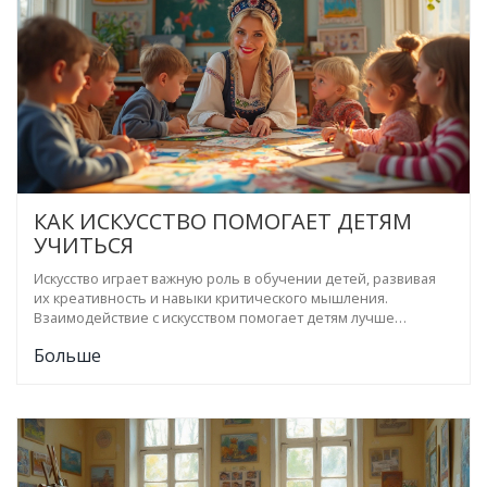
КАК ИСКУССТВО ПОМОГАЕТ ДЕТЯМ
УЧИТЬСЯ
Искусство играет важную роль в обучении детей, развивая
их креативность и навыки критического мышления.
Взаимодействие с искусством помогает детям лучше
усваивать информацию и решать проблемы. Такие занятия
Больше
способствуют эмоциональному развитию и укрепляют
социальные связи. В статье рассматриваются преимущества
обучения через искусство и предлагаются простые советы
по интеграции его в повседневные школьные занятия.