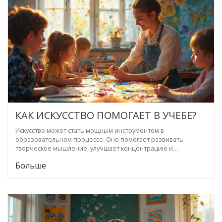
КАК ИСКУССТВО ПОМОГАЕТ В УЧЕБЕ?
Искусство может стать мощным инструментом в
образовательном процессе. Оно помогает развивать
творческое мышление, улучшает концентрацию и
когнитивные способности у детей. Также занятия искусством
Больше
могут повысить успеваемость и уверенность в себе. В этой
статье рассмотрим способы, как искусство может быть
полезно в учебе.