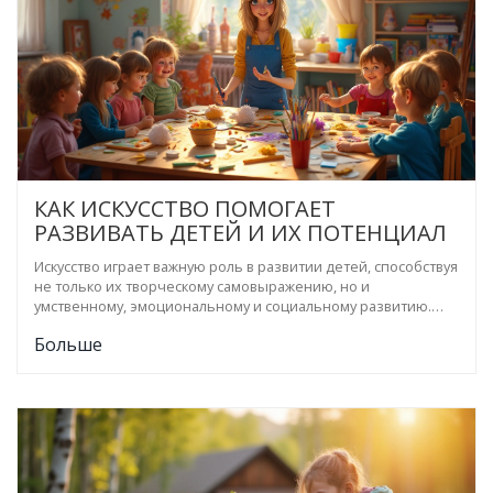
КАК ИСКУССТВО ПОМОГАЕТ
РАЗВИВАТЬ ДЕТЕЙ И ИХ ПОТЕНЦИАЛ
Искусство играет важную роль в развитии детей, способствуя
не только их творческому самовыражению, но и
умственному, эмоциональному и социальному развитию.
Через различные виды искусства дети учатся понимать и
Больше
воспринимать мир вокруг себя. Статья исследует, как именно
разные художественные направления влияют на
воспитание и обучение детей, обсуждает преимущества
занятий искусством и дает советы, как они могут быть
интегрированы в повседневную жизнь.