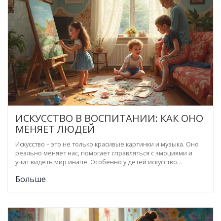
ИСКУССТВО В ВОСПИТАНИИ: КАК ОНО
МЕНЯЕТ ЛЮДЕЙ
Искусство – это не только красивые картинки и музыка. Оно
реально меняет нас, помогает справляться с эмоциями и
учит видеть мир иначе. Особенно у детей искусство
развивает воображение, учит решать проблемы и дает
Больше
уверенность в себе. Разберёмся, почему занятия
творчеством важны для воспитания, и на что стоит обратить
внимание родителям. В статье конкретные советы и факты
для тех, кто хочет дать ребёнку больше, чем просто знания
по учебнику.