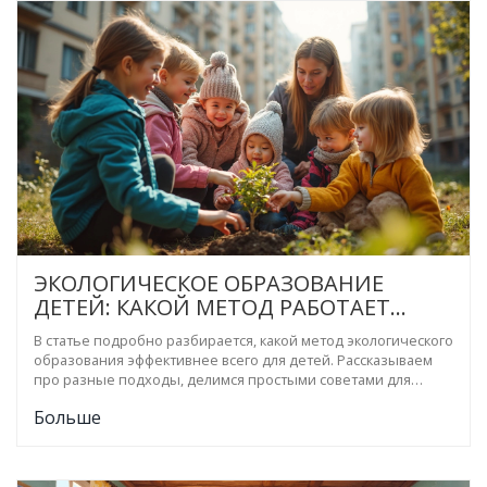
ЭКОЛОГИЧЕСКОЕ ОБРАЗОВАНИЕ
ДЕТЕЙ: КАКОЙ МЕТОД РАБОТАЕТ
ЛУЧШЕ ВСЕГО
В статье подробно разбирается, какой метод экологического
образования эффективнее всего для детей. Рассказываем
про разные подходы, делимся простыми советами для
родителей и педагогов, приводим реальные примеры из
Больше
повседневной жизни. Особое внимание уделяем
практическим действиям и участию самих детей в опытах и
проектах. Вы узнаете, как сделать экологическое воспитание
не скучным, а осознанным и увлекательным.