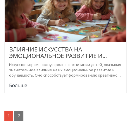
ВЛИЯНИЕ ИСКУССТВА НА
ЭМОЦИОНАЛЬНОЕ РАЗВИТИЕ И
ВОСПИТАНИЕ ДЕТЕЙ
Искусство играет важную роль в воспитании детей, оказывая
значительное влияние на их эмоциональное развитие и
обучаемость. Оно способствует формированию креативного
мышления, развивает эмоциональный интеллект и помогает
Больше
в социализации. Через творчество дети учатся выражать
свои чувства и понимать окружающий мир. Искусство также
поддерживает внимание и концентрацию, что важно для
успешного обучения.
1
2