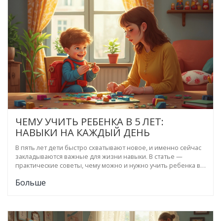
просто, честно и по делу.
ЧЕМУ УЧИТЬ РЕБЕНКА В 5 ЛЕТ:
НАВЫКИ НА КАЖДЫЙ ДЕНЬ
В пять лет дети быстро схватывают новое, и именно сейчас
закладываются важные для жизни навыки. В статье —
практические советы, чему можно и нужно учить ребенка в
этом возрасте. Дадим конкретные идеи для увлекательных
Больше
занятий, которые развивают мышление, речь,
самостоятельность и навыки общения. Расскажем, какая
основа поможет легко пойти в первый класс. Всё — без
лишней теории, только практические рекомендации из
личного опыта.