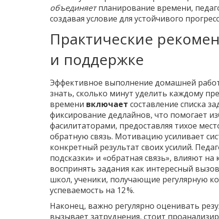
объединяет
планирование времени, педаго
создавая условие для устойчивого прогресс
Практические рекоме
и поддержке
Эффективное выполнение домашней работы
знать, сколько минут уделить каждому пр
времени
включает
составление списка за
фиксирование дедлайнов, что помогает из
фасилитаторами, предоставляя тихое мес
обратную связь. Мотивацию усиливает сис
конкретный результат своих усилий. Педа
подсказки» и «обратная связь», влияют на
воспринять задания как интересный вызов,
школ, ученики, получающие регулярную к
успеваемость на 12 %.
Наконец, важно регулярно оценивать резу
вызывает затруднения, стоит проанализир