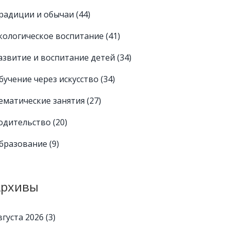
радиции и обычаи
(44)
кологическое воспитание
(41)
азвитие и воспитание детей
(34)
бучение через искусство
(34)
ематические занятия
(27)
одительство
(20)
бразование
(9)
Архивы
вгуста 2026
(3)