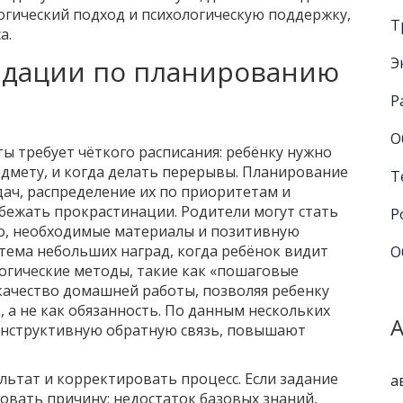
гический подход и психологическую поддержку,
Т
а.
Э
ндации по планированию
Р
О
 требует чёткого расписания: ребёнку нужно
едмету, и когда делать перерывы. Планирование
Т
дач, распределение их по приоритетам и
бежать прокрастинации. Родители могут стать
Р
то, необходимые материалы и позитивную
тема небольших наград, когда ребёнок видит
О
гогические методы, такие как «пошаговые
 качество домашней работы, позволяя ребенку
 а не как обязанность. По данным нескольких
онструктивную обратную связь, повышают
льтат и корректировать процесс. Если задание
а
овать причину: недостаток базовых знаний,