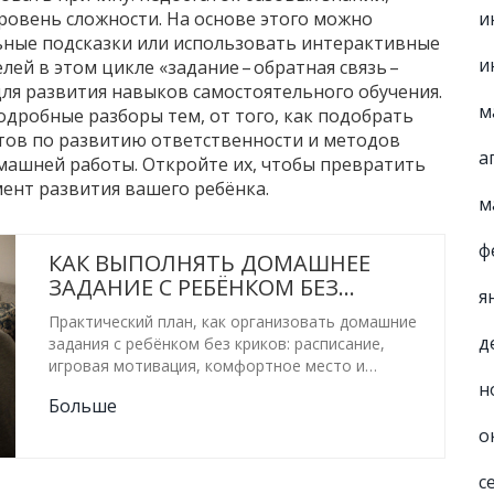
и
ровень сложности. На основе этого можно
ьные подсказки или использовать интерактивные
и
ей в этом цикле «задание – обратная связь –
ля развития навыков самостоятельного обучения.
м
одробные разборы тем, от того, как подобрать
тов по развитию ответственности и методов
а
машней работы. Откройте их, чтобы превратить
ент развития вашего ребёнка.
м
ф
КАК ВЫПОЛНЯТЬ ДОМАШНЕЕ
ЗАДАНИЕ С РЕБЁНКОМ БЕЗ
я
НЕРВОВ: ПРАКТИЧЕСКИЕ СОВЕТЫ
Практический план, как организовать домашние
д
задания с ребёнком без криков: расписание,
игровая мотивация, комфортное место и
н
простые правила общения.
Больше
о
с