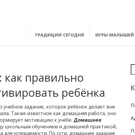
ТРАДИЦИИ СЕГОДНЯ
ИГРЫ МАЛЫШЕЙ
 как правильно
К
тивировать ребёнка
П
о учебное задание, которое ребёнок делает вне
иала
. Также известное как
домашняя работа
, оно
А
формирует
мотивацию к учёбе
.
Домашнее
ду школьным обучением и домашней практикой,
П
а для успеваемости. По сути, домашнее задание