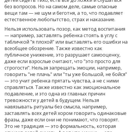
без вопросов. Но на самом деле, самые опасные
вещи там — не шум и беготня, а то, что подавляет
естественное любопытство, страх и наказание.
Нельзя
использовать позор
,
как метод воспитания
— например, заставлять ребенка стоять в углу с
табличкой "я плохой" или выставлять его ошибки на
всеобщее обозрение
. Также известно как
публичное унижение
, это разрушает самооценку,
даже если взрослые считают, что "это просто для
строгости".
Нельзя
запрещать эмоции
,
например,
говорить "не плачь" или "ты уже большой, не бойся"
— это учит ребенка прятать чувства, а не с ними
справляться
. Также известно как
эмоциональное
подавление
, и это одна из главных причин
тревожности у детей в будущем.
Нельзя
навязывать ритуалы без смысла
,
например,
заставлять всех детей хором говорить одинаковые
фразы, даже если они не понимают, что говорят
.
Это не традиция — это формальность, которая