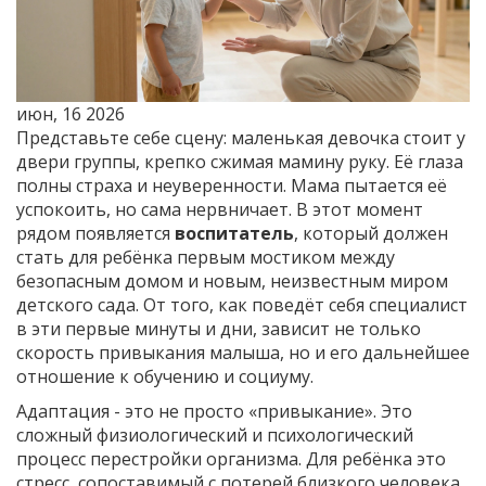
июн, 16 2026
Представьте себе сцену: маленькая девочка стоит у
двери группы, крепко сжимая мамину руку. Её глаза
полны страха и неуверенности. Мама пытается её
успокоить, но сама нервничает. В этот момент
рядом появляется
воспитатель
, который должен
стать для ребёнка первым мостиком между
безопасным домом и новым, неизвестным миром
детского сада.
От того, как поведёт себя специалист
в эти первые минуты и дни, зависит не только
скорость привыкания малыша, но и его дальнейшее
отношение к обучению и социуму.
Адаптация - это не просто «привыкание». Это
сложный физиологический и психологический
процесс перестройки организма. Для ребёнка это
стресс, сопоставимый с потерей близкого человека