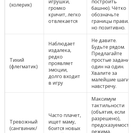
игрушки,
построить
(холерик)
громко
башню). Чётко
кричит, легко
обозначьте
отвлекается
границы правил,
но позитивно.
Не давите.
Наблюдает
Будьте рядом.
издалека,
Предлагайте
редко
Тихий
простые задания
проявляет
(флегматик)
один на один.
эмоции,
Хвалите за
долго входит
малейшие шаги
в игру
навстречу.
Максимум
тактильности
(объятия, если
Часто плачет,
разрешено),
Тревожный
ищет маму,
предсказуемость
(сангвиник/
боится новых
режима,