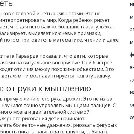
еть
и
чков с головой и четырьмя ногами. Это не
м
я интерпретировать мир. Когда ребенок рисует
ет, что для него важно: большие глаза, улыбка,
а
анализирует, выделяет ключевые признаки,
й потом пригодится в математике, чтении и даже
м
ф
итета Гарварда показали, что дети, которые
дачами на визуальное восприятие. Они быстрее
я
аходят отличия между похожими объектами. Это
деталям - и мозг адаптируется под эту задачу.
д
: от руки к мышлению
н
 прямую линию, его рука дрожит. Это не из-за
о
е научился точно управлять мышцами пальцев. С
ного мозга и двигательной системой
с
гулярного рисования дети начинают
лать более точные движения, рисовать фигуры с
собность писать, завязывать шнурки, собирать