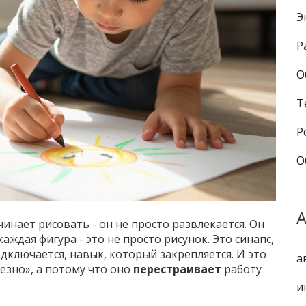
Э
Р
О
Т
Р
О
инает рисовать - он не просто развлекается. Он
аждая фигура - это не просто рисунок. Это синапс,
дключается, навык, который закрепляется. И это
а
езно», а потому что оно
перестраивает
работу
и