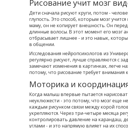
Рисование учит мозг вид
Дети сначала рисуют круги, потом - челове
глупость. Это способ, которым мозг учитс
маму, он не копирует внешность. Он переда
длинные волосы. В этот момент его мозг 
отбрасывает лишнее - и это навык, которы
в общении.
Исследования нейропсихологов из Универс
регулярно рисуют, лучше справляются с за
замечают изменения в картинках, легче н
потому, что рисование требует внимания к 
Моторика и координация
Когда малыш впервые пытается нарисовать
неуклюжести - это потому, что мозг еще н
каждым рисунком связи между корой голов
укрепляются. Через три-четыре месяца ре
контролировать давление на карандаш, де
углами - и это напрямую влияет на их спо