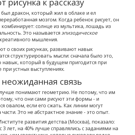
т рисунка к рассказу
 был дракон, который жил в облаке и ел
переработанная мозгом. Когда ребенок рисует, он
н комбинирует: солнце из мультика, лошадь из
еальность. Это называется
эпизодическое
я креативного мышления.
ют о своих рисунках, развивают навык
тся структурировать мысли: сначала было это,
Это навык, который в будущем пригодится при
 при устных выступлениях.
: неожиданная связь
, лучше понимают геометрию. Не потому, что им
тому, что они сами рисуют эти формы - и
ся овалом, если его сжать. Как линии могут
 части. Это не абстрактное знание - это опыт.
Институте развития детства (Москва), показало:
с 3 лет, на 40% лучше справлялись с заданиями на