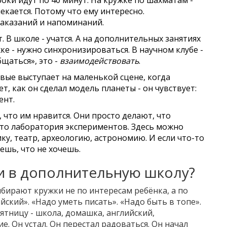
роки идут по 40 минут. На кружке по шахматам -
екается. Потому что ему интересно.
наказаний и напоминаний.
т. В школе - учатся. А на дополнительных занятиях
ке - нужно синхронизироваться. В научном клубе -
бщаться», это -
взаимодействовать
.
рвые выступает на маленькой сцене, когда
т, как он сделал модель планеты - он чувствует:
ент.
, что им нравится. Они просто делают, что
это лаборатория экспериментов. Здесь можно
у, театр, археологию, астрономию. И если что-то
аешь, что не хочешь.
ки в дополнительную школу?
бирают кружки не по интересам ребёнка, а по
ийский». «Надо уметь писать». «Надо быть в топе».
пятницу - школа, домашка, английский,
. Он устал. Он перестал радоваться. Он начал