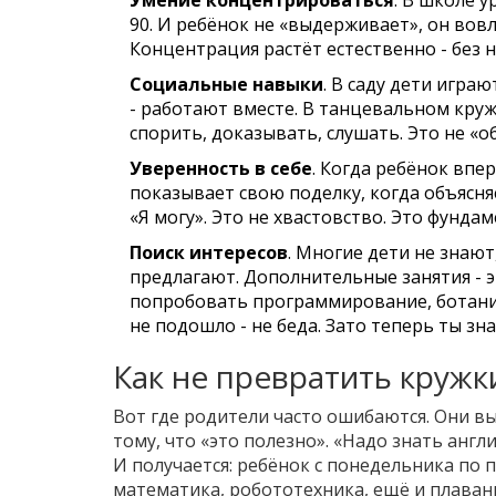
Умение концентрироваться
. В школе у
90. И ребёнок не «выдерживает», он вовл
Концентрация растёт естественно - без 
Социальные навыки
. В саду дети играю
- работают вместе. В танцевальном круж
спорить, доказывать, слушать. Это не «о
Уверенность в себе
. Когда ребёнок впе
показывает свою поделку, когда объясняе
«Я могу». Это не хвастовство. Это фундам
Поиск интересов
. Многие дети не знают
предлагают. Дополнительные занятия - 
попробовать программирование, ботаник
не подошло - не беда. Зато теперь ты зн
Как не превратить круж
Вот где родители часто ошибаются. Они вы
тому, что «это полезно». «Надо знать англ
И получается: ребёнок с понедельника по 
математика, робототехника, ещё и плавание