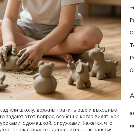
Э
Р
О
Т
Р
О
й сад или школу, должны тратить ещё и выходные
а
о задают этот вопрос, особенно когда видят, как
уроками, с домашкой, с кружками. Кажется, что
и
лубже, то оказывается: дополнительные занятия -