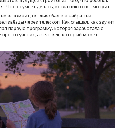
икатов. Будущее строится из того, что ребёнок
ся. Что он умеет делать, когда никто не смотрит.
 не вспомнит, сколько баллов набрал на
ел звёзды через телескоп. Как слышал, как звучит
елал первую программу, которая заработала с
не просто ученик, а человек, который может