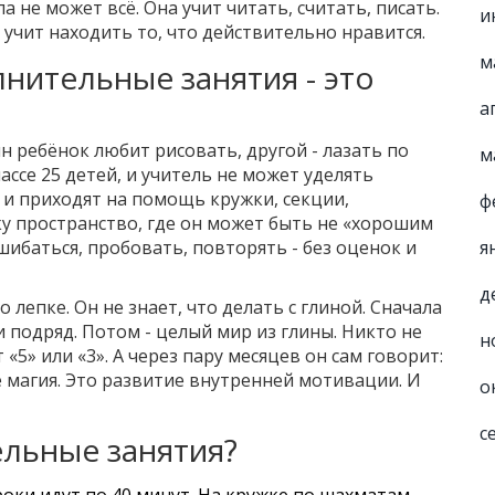
ла не может всё. Она учит читать, считать, писать.
и
е учит находить то, что действительно нравится.
м
лнительные занятия - это
а
н ребёнок любит рисовать, другой - лазать по
м
лассе 25 детей, и учитель не может уделять
и приходят на помощь кружки, секции,
ф
у пространство, где он может быть не «хорошим
шибаться, пробовать, повторять - без оценок и
я
д
 лепке. Он не знает, что делать с глиной. Сначала
и подряд. Потом - целый мир из глины. Никто не
н
 «5» или «3». А через пару месяцев он сам говорит:
не магия. Это развитие внутренней мотивации. И
о
с
льные занятия?