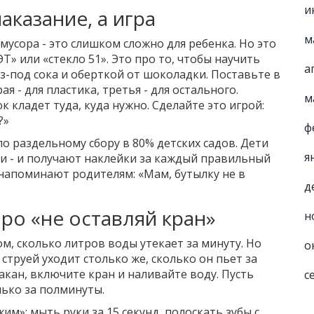
и
аказание, а игра
м
усора - это слишком сложно для ребенка. Но это
» или «стекло 51». Это про то, чтобы научить
а
з-под сока и оберткой от шоколадки. Поставьте в
ая - для пластика, третья - для остального.
м
к кладет туда, куда нужно. Сделайте это игрой:
?»
ф
по раздельному сбору в 80% детских садов. Дети
я
ки - и получают наклейки за каждый правильный
 напоминают родителям: «Мам, бутылку не в
д
про «не оставляй кран»
н
ом, сколько литров воды утекает за минуту. Но
о
 струей уходит столько же, сколько он пьет за
акан, включите кран и наливайте воду. Пусть
с
олько за полминуты.
м»: мыть руки за 15 секунд, полоскать зубы с