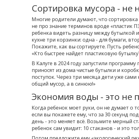
Сортировка мусора - не н
Многие родители думают, что сортировка м
не про знание терминов вроде «пластик ПЭТ
ребенка видеть разницу между бутылкой и
кухне три корзинки: одна - для бумаги, втор
Покажите, как вы сортируете. Пусть ребено
«Кто быстрее найдет пластиковую бутылку
В Калуге в 2024 году запустили программу 
приносят из дома чистые бутылки и короб
поступок. Через три месяца дети уже сами
общий мусор, а в синюю!»
Экономия воды - это не 
Когда ребенок моет руки, он не думает о т
если вы покажете ему, что за 30 секунд под
день - это меняет всё. Возьмите мерный ст
ребенок сам увидит: 10 стаканов - и это т
Потом предложите ему «экологический режи