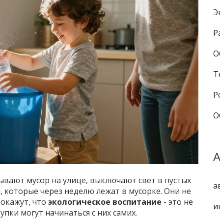
Э
Р
О
Т
Р
О
ывают мусор на улице, выключают свет в пустых
а
 которые через неделю лежат в мусорке. Они не
покажут, что
экологическое воспитание
- это не
и
упки могут начинаться с них самих.