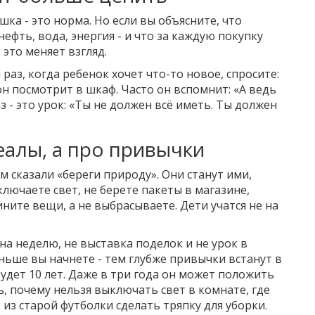
шка - это норма. Но если вы объясните, что
нефть, вода, энергия - и что за каждую покупку
 это меняет взгляд.
раз, когда ребенок хочет что-то новое, спросите:
 он посмотрит в шкаф. Часто он вспомнит: «А ведь
аз - это урок: «Ты не должен всё иметь. Ты должен
деалы, а про привычки
м сказали «береги природу». Они станут ими,
ключаете свет, не берете пакеты в магазине,
ните вещи, а не выбрасываете. Дети учатся не на
на неделю, не выставка поделок и не урок в
ньше вы начнете - тем глубже привычки встанут в
будет 10 лет. Даже в три года он может положить
ь, почему нельзя выключать свет в комнате, где
к из старой футболки сделать тряпку для уборки.