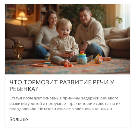
ситуации.
ЧТО ТОРМОЗИТ РАЗВИТИЕ РЕЧИ У
РЕБЕНКА?
Статья исследует основные причины задержки речевого
развития у детей и предлагает практические советы по их
преодолению. Читатели узнают о влиянии внешних и
внутренних факторов на речевое развитие, таких как
Больше
семейная среда и медицинские аспекты. Будут рассмотрены
варианты игр и упражнений, которые могут стимулировать
речевое развитие на ранних этапах. Статья также