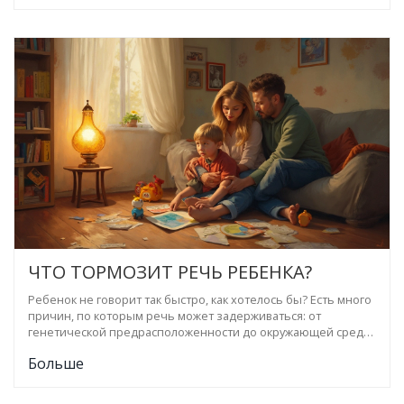
ЧТО ТОРМОЗИТ РЕЧЬ РЕБЕНКА?
Ребенок не говорит так быстро, как хотелось бы? Есть много
причин, по которым речь может задерживаться: от
генетической предрасположенности до окружающей среды.
Важно понимать, какие факторы могут влиять на развитие
Больше
речи и как можно помочь малышу справиться с трудностями.
Эта статья поможет вам разобраться, на что обратить
внимание и какие шаги предпринять для улучшения