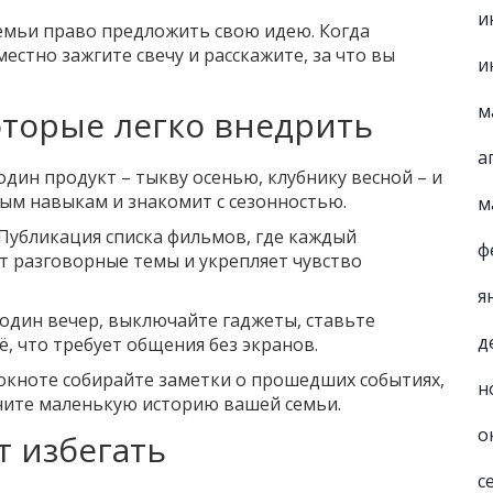
и
емьи право предложить свою идею. Когда
естно зажгите свечу и расскажите, за что вы
и
м
торые легко внедрить
а
дин продукт – тыкву осенью, клубнику весной – и
ным навыкам и знакомит с сезонностью.
м
Публикация списка фильмов, где каждый
ф
ёт разговорные темы и укрепляет чувство
я
один вечер, выключайте гаджеты, ставьте
д
ё, что требует общения без экранов.
окноте собирайте заметки о прошедших событиях,
н
лучите маленькую историю вашей семьи.
о
т избегать
с