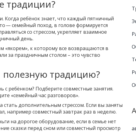
е традиции?
Т
. Когда ребёнок знает, что каждый пятничный
Э
ето — семейный поход, в голове формируется
правляться со стрессом, укрепляет взаимное
Р
дничный день.
О
ым «якорем», к которому все возвращаются в
рали за праздничным столом – это чувство
Т
и полезную традицию?
Р
О
зь с ребёнком? Подберите совместные занятия.
ите «семейный час разговоров».
 стать дополнительным стрессом. Если вы заняты
ал, например совместный завтрак раз в неделю.
ьги на дорогое оборудование, если в семье нет
тение сказки перед сном или совместный просмотр
а