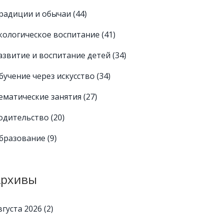
радиции и обычаи
(44)
кологическое воспитание
(41)
азвитие и воспитание детей
(34)
бучение через искусство
(34)
ематические занятия
(27)
одительство
(20)
бразование
(9)
Архивы
вгуста 2026
(2)