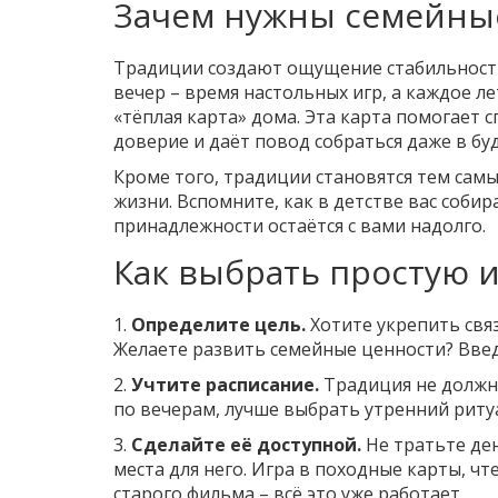
Зачем нужны семейны
Традиции создают ощущение стабильности
вечер – время настольных игр, а каждое л
«тёплая карта» дома. Эта карта помогает с
доверие и даёт повод собраться даже в бу
Кроме того, традиции становятся тем сам
жизни. Вспомните, как в детстве вас соби
принадлежности остаётся с вами надолго.
Как выбрать простую 
1.
Определите цель.
Хотите укрепить свя
Желаете развить семейные ценности? Введ
2.
Учтите расписание.
Традиция не должна
по вечерам, лучше выбрать утренний риту
3.
Сделайте её доступной.
Не тратьте ден
места для него. Игра в походные карты, ч
старого фильма – всё это уже работает.