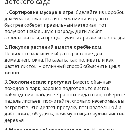
детского сада
1.
Сортировка мусора в игре
. Сделайте из коробок
для бумаги, пластика и стекла мини‑игру: кто
быстрее соберёт правильный материал, тот
получает небольшую награду. Дети любят
соревноваться, а процесс учит их разделять отходы.
2.
Покупка растений вместе с ребёнком
.
Позвольте малышу выбрать растение для
домашнего окна. Показать, как поливать и как
растёт листок, – отличный способ объяснить цикл
жизни.
3.
Экологические прогулки
. Вместо обычных
походов в парк, заранее подготовьте листок
наблюдений: найдите 3 разных вида птиц, соберите
падаль листьев, посчитайте, сколько насекомых вы
встретите. Это делает прогулку познавательной и
даёт повод обсудить, почему птицам нужны чистые
деревья.
4.
Мини‑проект «Сокровища леса»
. На уроке в