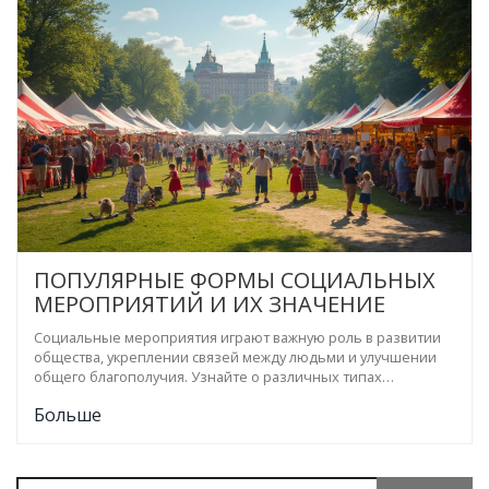
ПОПУЛЯРНЫЕ ФОРМЫ СОЦИАЛЬНЫХ
МЕРОПРИЯТИЙ И ИХ ЗНАЧЕНИЕ
Социальные мероприятия играют важную роль в развитии
общества, укреплении связей между людьми и улучшении
общего благополучия. Узнайте о различных типах
социальных мероприятий, их целях и значении. Мы
Больше
расскажем, как организация таких мероприятий может
изменить жизнь людей и укрепить сообщества.