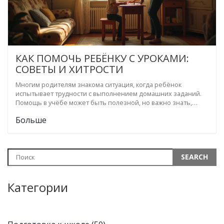
КАК ПОМОЧЬ РЕБЁНКУ С УРОКАМИ:
СОВЕТЫ И ХИТРОСТИ
Многим родителям знакома ситуация, когда ребёнок
испытывает трудности с выполнением домашних заданий.
Помощь в учёбе может быть полезной, но важно знать,
когда и как правильно её оказывать. В статье
Больше
рассматриваются советы и хитрости, которые помогут
создать подходящие условия для обучения и развивать
самостоятельность ребёнка. Также выделяются основные
ошибки, которые родители часто совершают, помогая с
уроками.
Категории