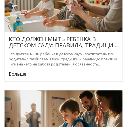
КТО ДОЛЖЕН МЫТЬ РЕБЕНКА В
ДЕТСКОМ САДУ: ПРАВИЛА, ТРАДИЦИИ
И ОТВЕТСТВЕННОСТЬ
Кто должен мыть ребенка в детском саду - воспитатель или
родитель? Разбираем закон, традиции и реальную практику.
Гигиена - это не забота родителей, а обязанность
персонала. Узнайте, как правильно выстроить систему ухода
Больше
за детьми.