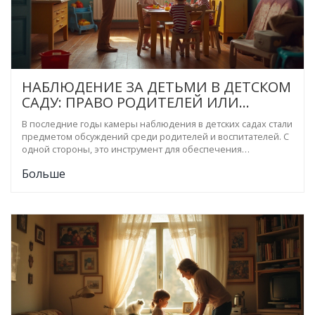
НАБЛЮДЕНИЕ ЗА ДЕТЬМИ В ДЕТСКОМ
САДУ: ПРАВО РОДИТЕЛЕЙ ИЛИ
ВТОРЖЕНИЕ В ЛИЧНОЕ
В последние годы камеры наблюдения в детских садах стали
ПРОСТРАНСТВО?
предметом обсуждений среди родителей и воспитателей. С
одной стороны, это инструмент для обеспечения
безопасности и успокоения родителей, беспокоящихся за
Больше
своих детей. С другой стороны, возникает вопрос о личном
пространстве и возможности чрезмерного контроля за
воспитателями и детьми. Важно разобраться, как соблюсти
баланс между безопасностью и приватностью, какие
дополнительные факторы учитывать при установке камер в
детских учреждениях.