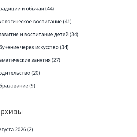
радиции и обычаи
(44)
кологическое воспитание
(41)
азвитие и воспитание детей
(34)
бучение через искусство
(34)
ематические занятия
(27)
одительство
(20)
бразование
(9)
Архивы
вгуста 2026
(2)