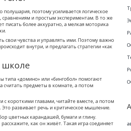
Т
го полушария, поэтому усиливается логическое
, сравнениям и простым экспериментам. В то же
Э
т писать более аккуратно, а мелкая моторика
ки.
Р
ь свои чувства и управлять ими. Поэтому важно
О
роисходит внутри, и предлагать стратегии «как
Т
в школе
Р
ры типа «домино» или «бингобол» помогают
О
а считать предметы в комнате, а потом
ги с короткими главами, читайте вместе, а потом
. Это развивает речь и критическое мышление.
абор цветных карандашей, бумаги и глину.
 расскажите, как он живёт. Такая игра соединяет
а