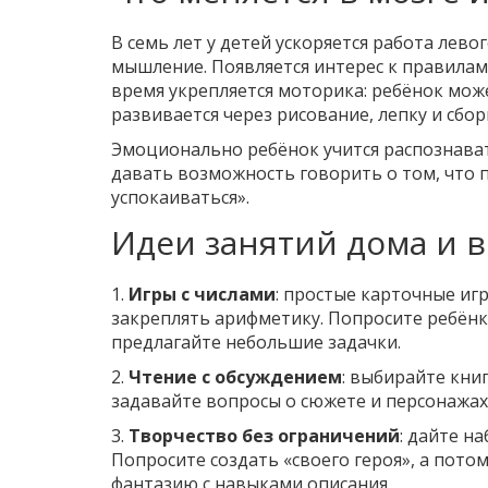
В семь лет у детей ускоряется работа лево
мышление. Появляется интерес к правилам
время укрепляется моторика: ребёнок може
развивается через рисование, лепку и сбор
Эмоционально ребёнок учится распознават
давать возможность говорить о том, что п
успокаиваться».
Идеи занятий дома и 
1.
Игры с числами
: простые карточные иг
закреплять арифметику. Попросите ребёнк
предлагайте небольшие задачки.
2.
Чтение с обсуждением
: выбирайте кни
задавайте вопросы о сюжете и персонажах
3.
Творчество без ограничений
: дайте н
Попросите создать «своего героя», а потом
фантазию с навыками описания.