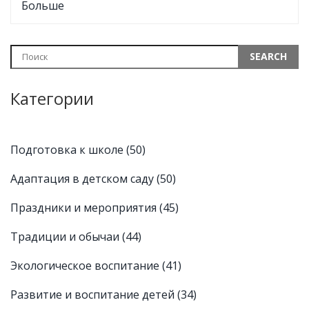
Больше
свободного времени. Родители узнают, чем опасны
перегрузки и почему лучшая секция — не всегда самая
модная. Советы реальные: никаких общих фраз, только
практические шаги. Всё, чтобы ребенок ходил на кружки с
удовольствием, а не через силу.
Категории
Подготовка к школе
(50)
Адаптация в детском саду
(50)
Праздники и мероприятия
(45)
Традиции и обычаи
(44)
Экологическое воспитание
(41)
Развитие и воспитание детей
(34)