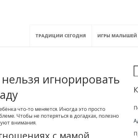
ТРАДИЦИИ СЕГОДНЯ
ИГРЫ МАЛЫШЕЙ
 нельзя игнорировать
К
саду
П
ебёнка что‑то меняется. Иногда это просто
блеме. Чтобы не потеряться в догадках, полезно
А
буют внимания.
тношениях с мамой
П