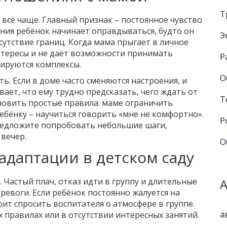
Т
 всё чаще. Главный признак – постоянное чувство
ения ребёнок начинает оправдываться, будто он
Э
тсутствие границ. Когда мама прыгает в личное
нтересы и не даёт возможности принимать
Р
ируются комплексы.
О
ь. Если в доме часто сменяются настроения, и
вает, что ему трудно предсказать, чего ждать от
Т
ановить простые правила: маме ограничить
ебёнку – научиться говорить «мне не комфортно».
Р
предложите попробовать небольшие шаги,
 вечер.
О
даптации в детском саду
. Частый плач, отказ идти в группу и длительные
ревоги. Если ребёнок постоянно жалуется на
оит спросить воспитателя о атмосфере в группе.
а
 правилах или в отсутствии интересных занятий.