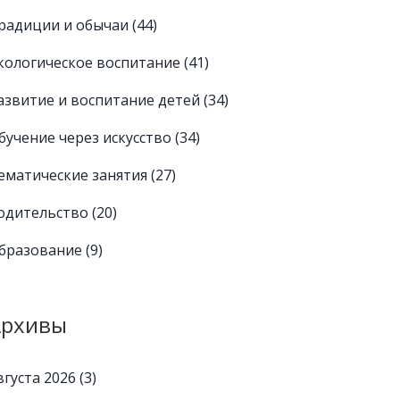
радиции и обычаи
(44)
кологическое воспитание
(41)
азвитие и воспитание детей
(34)
бучение через искусство
(34)
ематические занятия
(27)
одительство
(20)
бразование
(9)
Архивы
вгуста 2026
(3)