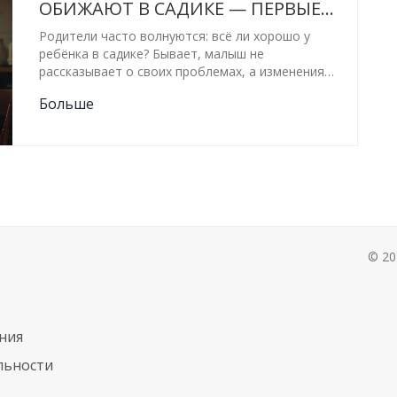
ОБИЖАЮТ В САДИКЕ — ПЕРВЫЕ
СИГНАЛЫ И РЕАЛЬНЫЕ СОВЕТЫ
Родители часто волнуются: всё ли хорошо у
ребёнка в садике? Бывает, малыш не
рассказывает о своих проблемах, а изменения
заметны только дома. В статье рассмотрим,
Больше
какие признаки могут указать на то, что ребёнка
обижают, на что обратить внимание в
поведении, как разговаривать с воспитателями,
и что делать, если опасения подтвердились. Есть
конкретные советы для родителей и личный
опыт адаптации моих детей.
© 20
ния
льности