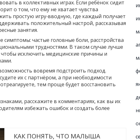
вовать в коллективных играх. Если ребёнок сидит
и
ворит о том, что ему не хватает чувства
жить простую игру‑вводную, где каждый получает
и
ддерживать положительный настрой, рассказывая
ресные занятия.
м
е симптомы: частые головные боли, расстройства
а
моциональными трудностями. В таком случае лучше
, чтобы исключить медицинские причины и
м
хами.
а возможность вовремя подстроить подход.
ф
судите их с партнёром, а при необходимости
я
 отреагируете, тем проще будет восстановить
д
знаками, расскажите в комментариях, как вы их
одителям избежать ошибок и создать более
н
о
КАК ПОНЯТЬ, ЧТО МАЛЫША
с