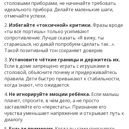
столовыми приборами, не начинайте требовать
идеального прибора. Делайте маленькие шаги,
отмечайте успехи.
2.
Избегайте «токсичной» критики.
Фразы вроде
«ты всё портишь» только усиливают
сопротивление. Лучше сказать: «Я вижу, ты
стараешься, но давай попробуем сделать так…».
Такой позитивный тон сохраняет доверие.
3.
Установите чёткие границы и держитесь их.
Если в доме запрещено играть с игрушками в
столовой, объясните почему и придерживайтесь
правила. Дети быстро привыкают к стабильности,
когда знают, что ожидается.
4.
Не игнорируйте эмоции ребёнка.
Если малыш
плачет, спросите, в чём дело, а не просто
заставляйте его «перестать». Признание его
чувства уменьшает напряжение и открывает путь к
диалогу.
5.
Будьте примером.
Когда вы сами сохраняете