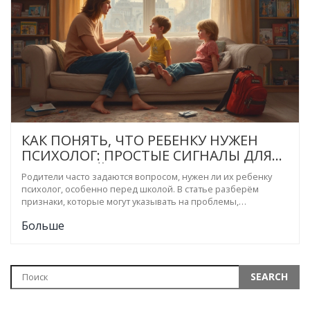
КАК ПОНЯТЬ, ЧТО РЕБЕНКУ НУЖЕН
ПСИХОЛОГ: ПРОСТЫЕ СИГНАЛЫ ДЛЯ
РОДИТЕЛЕЙ
Родители часто задаются вопросом, нужен ли их ребенку
психолог, особенно перед школой. В статье разберём
признаки, которые могут указывать на проблемы,
требующие помощи специалиста, и расскажем, какие
Больше
изменения в поведении не стоит игнорировать. Поделюсь
личным опытом, как вовремя заметить тревожные сигналы.
Объясню, что делать, если ребёнок не хочет идти к
психологу, и дам советы, как подготовить ребёнка к школе с
минимальным стрессом.