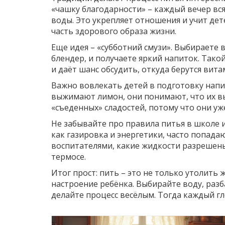
«чашку благодарности» – каждый вечер вся 
воды. Это укрепляет отношения и учит дет
часть здорового образа жизни.
Еще идея – «субботний смузи». Выбираете 
блендер, и получаете яркий напиток. Так
и даёт шанс обсудить, откуда берутся вита
Важно вовлекать детей в подготовку напи
выжимают лимон, они понимают, что их в
«съеденных» сладостей, потому что они уж
Не забывайте про правила питья в школе 
как газировка и энергетики, часто попада
воспитателями, какие жидкости разрешены
термосе.
Итог прост: пить – это не только утолить 
настроение ребёнка. Выбирайте воду, раз
делайте процесс весёлым. Тогда каждый г