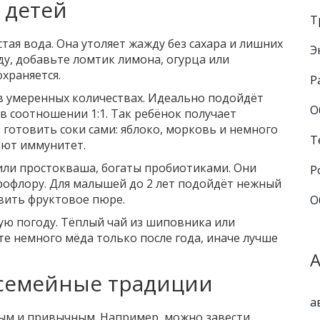
 детей
Т
тая вода. Она утоляет жажду без сахара и лишних
Э
ду, добавьте ломтик лимона, огурца или
охраняется.
Р
в умеренных количествах. Идеально подойдёт
О
в соотношении 1:1. Так ребёнок получает
 готовить соки сами: яблоко, морковь и немного
Т
ают иммунитет.
или простокваша, богаты пробиотиками. Они
Р
офлору. Для малышей до 2 лет подойдёт нежный
вить фруктовое пюре.
О
ную погоду. Тёплый чай из шиповника или
е немного мёда только после года, иначе лучше
 семейные традиции
а
ым и привычным. Например, можно завести