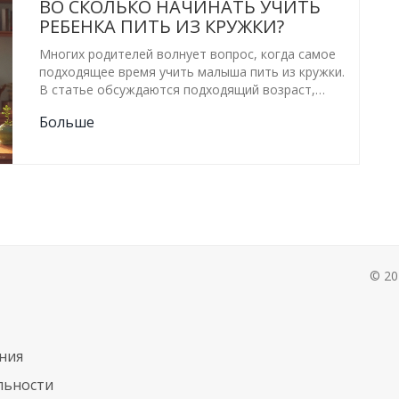
ВО СКОЛЬКО НАЧИНАТЬ УЧИТЬ
РЕБЕНКА ПИТЬ ИЗ КРУЖКИ?
Многих родителей волнует вопрос, когда самое
подходящее время учить малыша пить из кружки.
В статье обсуждаются подходящий возраст,
признаки готовности, советы по выбору кружки и
Больше
простые шаги для успешного обучения. Также
приводятся возможные ошибки и способы их
избежать. Всё написано простым языком и
подкреплено реальными советами, чтобы
процесс прошёл спокойно и без лишних
переживаний.
© 20
ния
льности