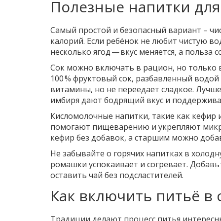
Полезные напитки для
Самый простой и безопасный вариант – чис
калорий. Если ребёнок не любит чистую во
несколько ягод — вкус меняется, а польза с
Сок можно включать в рацион, но только 
100 % фруктовый сок, разбавленный водой 
витамины, но не переедает сладкое. Лучше
имбиря дают бодрящий вкус и поддержив
Кисломолочные напитки, такие как кефир 
помогают пищеварению и укрепляют микр
кефир без добавок, а старшим можно доба
Не забывайте о горячих напитках в холод
ромашки успокаивает и согревает. Добавьт
оставить чай без подсластителей.
Как включить питьё в
Традиции делают процесс питья интересн