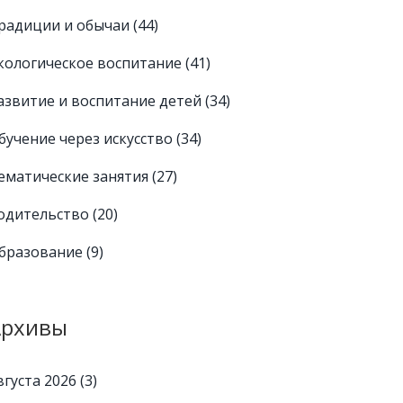
радиции и обычаи
(44)
кологическое воспитание
(41)
азвитие и воспитание детей
(34)
бучение через искусство
(34)
ематические занятия
(27)
одительство
(20)
бразование
(9)
Архивы
вгуста 2026
(3)