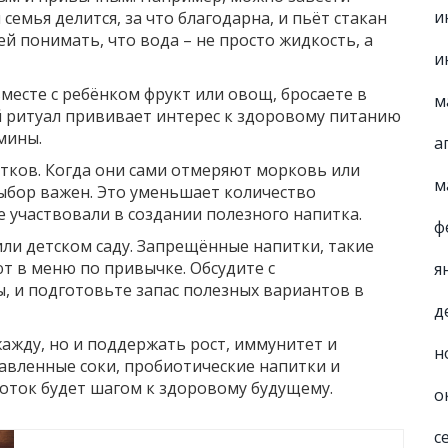
и
семья делится, за что благодарна, и пьёт стакан
ей понимать, что вода – не просто жидкость, а
и
вместе с ребёнком фрукт или овощ, бросаете в
м
ой ритуал прививает интерес к здоровому питанию
мины.
а
тков. Когда они сами отмеряют морковь или
м
ыбор важен. Это уменьшает количество
е участвовали в создании полезного напитка.
ф
или детском саду. Запрещённые напитки, такие
ют в меню по привычке. Обсудите с
я
, и подготовьте запас полезных вариантов в
д
жажду, но и поддержать рост, иммунитет и
н
бавленные соки, пробиотические напитки и
лоток будет шагом к здоровому будущему.
о
с