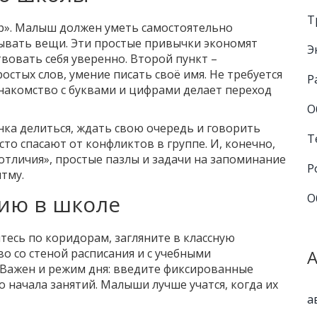
Т
ор». Малыш должен уметь самостоятельно
дывать вещи. Эти простые привычки экономят
Э
вовать себя уверенно. Второй пункт –
ростых слов, умение писать своё имя. Не требуется
Р
знакомство с буквами и цифрами делает переход
О
нка делиться, ждать свою очередь и говорить
Т
сто спасают от конфликтов в группе. И, конечно,
отличия», простые пазлы и задачи на запоминание
Р
тму.
цию в школе
О
тесь по коридорам, загляните в классную
во со стеной расписания и с учебными
 Важен и режим дня: введите фиксированные
о начала занятий. Малыши лучше учатся, когда их
а