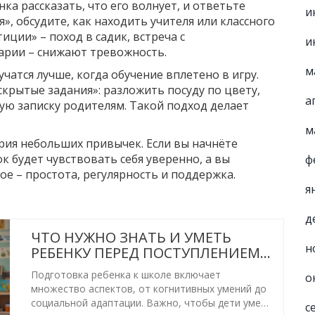
ка рассказать, что его волнует, и ответьте
и
я», обсудите, как находить учителя или классного
иции» – поход в садик, встреча с
и
арии – снижают тревожность.
м
учатся лучше, когда обучение вплетено в игру.
крытые задания»: разложить посуду по цвету,
а
ую записку родителям. Такой подход делает
м
ерия небольших привычек. Если вы начнёте
ок будет чувствовать себя уверенно, а вы
ф
е – простота, регулярность и поддержка.
я
д
ЧТО НУЖНО ЗНАТЬ И УМЕТЬ
н
РЕБЕНКУ ПЕРЕД ПОСТУПЛЕНИЕМ В
ШКОЛУ
Подготовка ребенка к школе включает
о
множество аспектов, от когнитивных умений до
социальной адаптации. Важно, чтобы дети умели
с