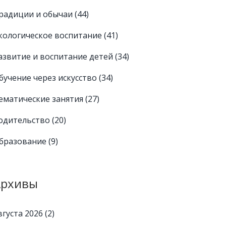
радиции и обычаи
(44)
кологическое воспитание
(41)
азвитие и воспитание детей
(34)
бучение через искусство
(34)
ематические занятия
(27)
одительство
(20)
бразование
(9)
Архивы
вгуста 2026
(2)