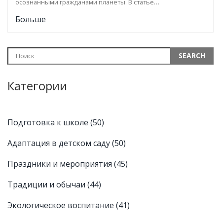
осознанными гражданами планеты. В статье
рассматриваются различные аспекты экологического
Больше
воспитания, включающие практические советы и
интересные факты, которые будут полезны как родителям,
так и педагогам.
Категории
Подготовка к школе
(50)
Адаптация в детском саду
(50)
Праздники и мероприятия
(45)
Традиции и обычаи
(44)
Экологическое воспитание
(41)