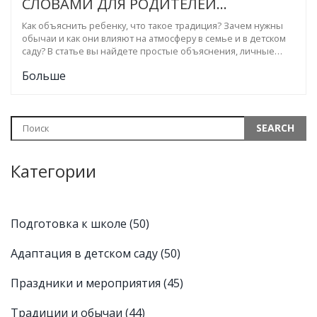
СЛОВАМИ ДЛЯ РОДИТЕЛЕЙ
ДЕТСАДОВЦЕВ
Как объяснить ребенку, что такое традиция? Зачем нужны
обычаи и как они влияют на атмосферу в семье и в детском
саду? В статье вы найдете простые объяснения, личные
примеры и советы для родителей, как поддерживать,
Больше
обсуждать и внедрять традиции в повседневной жизни. Всё
прозрачно, без сложных терминов и с учетом вопросов,
которые часто задают дети. Узнайте, почему привычные
ритуалы так важны для малышей.
Категории
Подготовка к школе
(50)
Адаптация в детском саду
(50)
Праздники и мероприятия
(45)
Традиции и обычаи
(44)