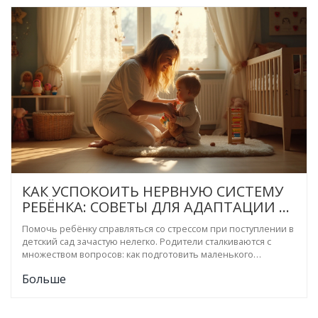
КАК УСПОКОИТЬ НЕРВНУЮ СИСТЕМУ
РЕБЁНКА: СОВЕТЫ ДЛЯ АДАПТАЦИИ В
ДЕТСКОМ САДУ
Помочь ребёнку справляться со стрессом при поступлении в
детский сад зачастую нелегко. Родители сталкиваются с
множеством вопросов: как подготовить маленького
исследователя к новому окружению, каким образом можно
Больше
успокоить его после активного дня и как научить его
самостоятельно находить свой центр спокойствия. Эта
статья предлагает практические советы и факты о том, как
облегчить этот переход и поддержать эмоциональное