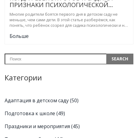
ПРИЗНАКИ ПСИХОЛОГИЧЕСКОЙ
ГОТОВНОСТИ
Многие родители боятся первого дня в детском саду не
меньше, чем сами дети. В этой статье разберёмся, как
понять, что ребёнок созрел для садика психологически и не
мучить его ни себя лишними тревогами. Будут конкретные
Больше
признаки готовности, сигналы тревоги и полезные лайфхаки
для семей, у которых время расставаний уже близко. Всегда
можно найти подходящий момент, чтобы подготовить
малыша мягко и не травматично. Пошаговые советы помогут
вам поддержать ребёнка на новом этапе.
Категории
Адаптация в детском саду
(50)
Подготовка к школе
(49)
Праздники и мероприятия
(45)