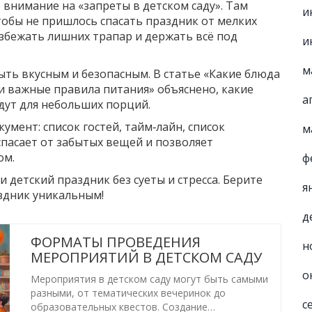
 внимание на «запреты в детском саду». Там
и
тобы не пришлось спасать праздник от мелких
збежать лишних трапар и держать всё под
и
м
ыть вкусным и безопасным. В статье «Какие блюда
 и важные правила питания» объяснено, какие
а
дут для небольших порций.
умент: список гостей, тайм‑лайн, список
м
спасает от забытых вещей и позволяет
ом.
ф
 детский праздник без суеты и стресса. Берите
я
аздник уникальным!
д
ФОРМАТЫ ПРОВЕДЕНИЯ
н
МЕРОПРИЯТИЙ В ДЕТСКОМ САДУ
о
Мероприятия в детском саду могут быть самыми
разными, от тематических вечеринок до
с
образовательных квестов. Создание