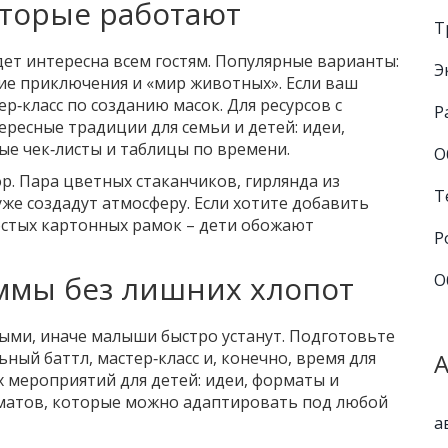
оторые работают
Т
дет интересна всем гостям. Популярные варианты:
Э
кие приключения и «мир животных». Если ваш
р‑класс по созданию масок. Для ресурсов с
Р
ресные традиции для семьи и детей: идеи,
ые чек‑листы и таблицы по времени.
О
ор. Пара цветных стаканчиков, гирлянда из
Т
же создадут атмосферу. Если хотите добавить
остых картонных рамок – дети обожают
Р
ммы без лишних хлопот
О
ми, иначе малыши быстро устанут. Подготовьте
ьный баттл, мастер‑класс и, конечно, время для
х мероприятий для детей: идеи, форматы и
матов, которые можно адаптировать под любой
а