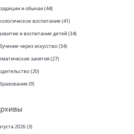
радиции и обычаи
(44)
кологическое воспитание
(41)
азвитие и воспитание детей
(34)
бучение через искусство
(34)
ематические занятия
(27)
одительство
(20)
бразование
(9)
Архивы
вгуста 2026
(3)