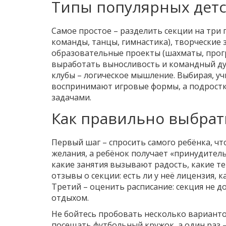
Типы популярных детс
Самое простое – разделить секции на три 
команды, танцы, гимнастика), творческие з
образовательные проекты (шахматы, прог
выработать выносливость и командный ду
клубы – логическое мышление. Выбирая, у
воспринимают игровые формы, а подростк
задачами.
Как правильно выбрат
Первый шаг – спросить самого ребёнка, чт
желания, а ребёнок получает «принудител
какие занятия вызывают радость, какие т
отзывы о секции: есть ли у неё лицензия, 
Третий – оценить расписание: секция не д
отдыхом.
Не бойтесь пробовать несколько варианто
посещать футбольный кружок, а один раз –