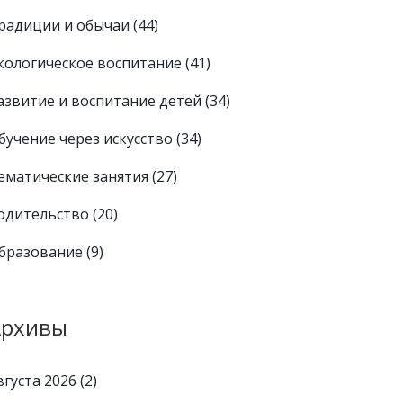
радиции и обычаи
(44)
кологическое воспитание
(41)
азвитие и воспитание детей
(34)
бучение через искусство
(34)
ематические занятия
(27)
одительство
(20)
бразование
(9)
Архивы
вгуста 2026
(2)