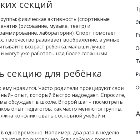
ких секций
Т
группы: физическая активность (спортивные
Э
анятия (рисование, музыка, театр) и
раммирование, лаборатории). Спорт помогает
Р
х, творчество развивает воображение, а умные
читывайте возраст ребёнка: малыши лучше
О
и могут уже работать над более сложными
Т
ь секцию для ребёнка
Р
О
о ему нравится. Часто родители проецируют свои
ьный» опыт, который быстро надоедает. Спросите,
емы обсуждает в школе. Второй шаг – посмотреть
каков опыт педагогов, как часто меняются группы.
олжна конфликтовать с основной учёбой и
а
в одновременно. Например, два раза в неделю
 занятия по рисованию. Если ребёнок теряет