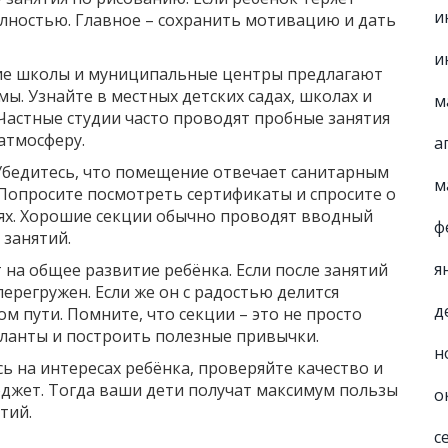
и
олностью. Главное – сохранить мотивацию и дать
и
ие школы и муниципальные центры предлагают
ы. Узнайте в местных детских садах, школах и
м
 Частные студии часто проводят пробные занятия
 атмосферу.
а
Убедитесь, что помещение отвечает санитарным
м
Попросите посмотреть сертификаты и спросите о
иях. Хорошие секции обычно проводят вводный
ф
 занятий.
я
т на общее развитие ребёнка. Если после занятий
ерегружен. Если же он с радостью делится
д
м пути. Помните, что секции – это не просто
аланты и построить полезные привычки.
н
ь на интересах ребёнка, проверяйте качество и
юджет. Тогда ваши дети получат максимум пользы
о
тий.
с