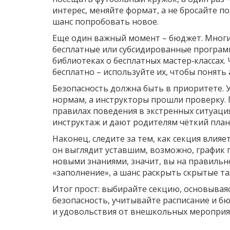
интерес, меняйте формат, а не бросайте п
шанс попробовать новое.
Еще один важный момент – бюджет. Мног
бесплатные или субсидированные программ
библиотеках о бесплатных мастер‑классах.
бесплатно – используйте их, чтобы понять
Безопасность должна быть в приоритете. 
нормам, а инструкторы прошли проверку. 
правилах поведения в экстренных ситуац
инструктаж и дают родителям чёткий план
Наконец, следите за тем, как секция влияе
он выглядит уставшим, возможно, график п
новыми знаниями, значит, вы на правильно
«заполнение», а шанс раскрыть скрытые т
Итог прост: выбирайте секцию, основываяс
безопасность, учитывайте расписание и б
и удовольствия от внешкольных мероприя