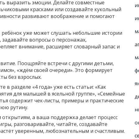
ть выразить эмоции. Делайте совместные
и
альчиковыми красками или создавайте кукольный
ктивности развивают воображение и помогают
и
м
м ребёнок уже может слушать небольшие истории
 задавайте вопросы о персонажах,
а
репляет внимание, расширяет словарный запас и
м
витие. Поощряйте встречи с другими детьми,
имся», «ждём своей очереди». Это формирует
ф
ты без взрослых.
я
е в разделе «4 года» уже есть статьи: «Как
анятия для малышей в ясельной группе», «Семейные
д
атья содержит чек‑листы, примеры и практические
нюю рутину.
н
м открытиям, а ваша поддержка делает процесс
о
гры, разговаривайте, читайте, создавайте
растёт уверенным, любознательным и счастливым.
с