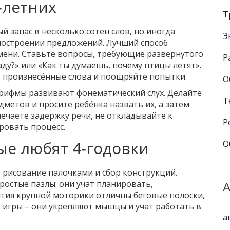
‑летних
Т
й запас в несколько сотен слов, но иногда
Э
остроении предложений. Лучший способ
мени. Ставьте вопросы, требующие развернутого
Р
аду?» или «Как ты думаешь, почему птицы летят».
о произнесённые слова и поощряйте попытки.
О
е рифмы развивают фонематический слух. Делайте
Т
метов и просите ребёнка назвать их, а затем
ечаете задержку речи, не откладывайте к
Р
ровать процесс.
ые любят 4‑годовки
О
 рисование палочками и сбор конструкций.
ростые пазлы: они учат планировать,
тия крупной моторики отличны беговые полоски,
 игры – они укрепляют мышцы и учат работать в
а