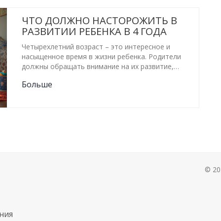
ЧТО ДОЛЖНО НАСТОРОЖИТЬ В
РАЗВИТИИ РЕБЕНКА В 4 ГОДА
Четырехлетний возраст – это интересное и
насыщенное время в жизни ребенка. Родители
должны обращать внимание на их развитие,
чтобы вовремя выявить возможные проблемы. В
Больше
статье рассказывается, на что стоит обратить
внимание в развитии ребенка в 4 года.
Предлагаются советы и рекомендации для
родителей на основе актуальных данных и
наблюдений. Узнайте, как поддержать вашего
малыша и помочь ему развиваться гармонично.
© 20
ния