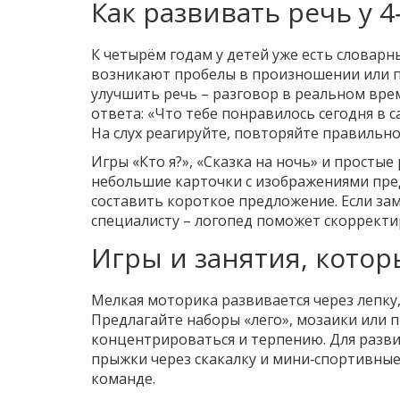
Как развивать речь у 4
К четырём годам у детей уже есть словарны
возникают пробелы в произношении или п
улучшить речь – разговор в реальном вре
ответа: «Что тебе понравилось сегодня в с
На слух реагируйте, повторяйте правильн
Игры «Кто я?», «Сказка на ночь» и просты
небольшие карточки с изображениями пред
составить короткое предложение. Если зам
специалисту – логопед поможет скорректи
Игры и занятия, котор
Мелкая моторика развивается через лепку,
Предлагайте наборы «лего», мозаики или п
концентрироваться и терпению. Для разви
прыжки через скакалку и мини‑спортивные
команде.