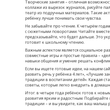
Творческие занятия – отличная возможнос
коллажи из вырезок журналов, рисуйте п
театр из подручных материалов. Такие а
ребёнку лучше понимать свои чувства.
Не забывайте про чтение. К четырём года
с сюжетными поворотами. Читайте вместе,
предсказывайте, что будет дальше. Это ук
готовит к школьному чтению.
Важным аспектом является социальное раз
совместные игры и простые правила – «дел
навыки общения и умение решать конфлик
Если вы ищете готовые идеи, на нашем сайт
развить речь у ребёнка 4 лет», «Лучшие з
традиции в воспитании детей». Каждая ст
советы, которые легко внедрить в домаш
Итог: в четыре года ребёнок готов к новы
развития ярким и радостным. Подбирайте и
традиции – и вы увидите, как ваш малыш 