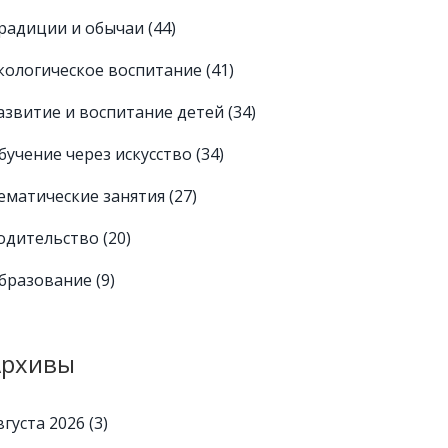
радиции и обычаи
(44)
кологическое воспитание
(41)
азвитие и воспитание детей
(34)
бучение через искусство
(34)
ематические занятия
(27)
одительство
(20)
бразование
(9)
Архивы
вгуста 2026
(3)