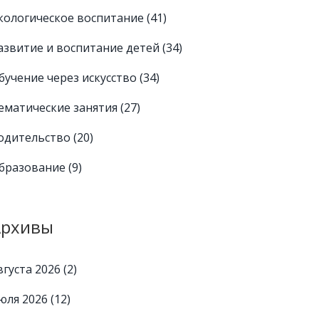
кологическое воспитание
(41)
азвитие и воспитание детей
(34)
бучение через искусство
(34)
ематические занятия
(27)
одительство
(20)
бразование
(9)
Архивы
вгуста 2026
(2)
юля 2026
(12)