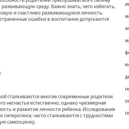
способности родителей прислушиваться к своему
и
и развивающую среду. Важно знать, чего избегать,
овую и счастливо развивающуюся личность.
м
остраненные ошибки в воспитании допускаются
а
м
ф
я
а
д
н
рой сталкиваются многие современные родители.
о
го несчастья естественно, однако чрезмерная
ость и развитие личности ребенка. Исследования
с
х гиперопеки, часто сталкиваются с трудностями
кую самооценку.