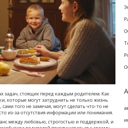
Э
Р
О
Т
Р
О
х задач, стоящих перед каждым родителем. Как
ки, которые могут затруднить не только жизнь
 сами того не замечая, могут сделать что-то не
а
росто из-за отсутствия информации или понимания.
и
анс между любовью, строгостью и поддержкой, и