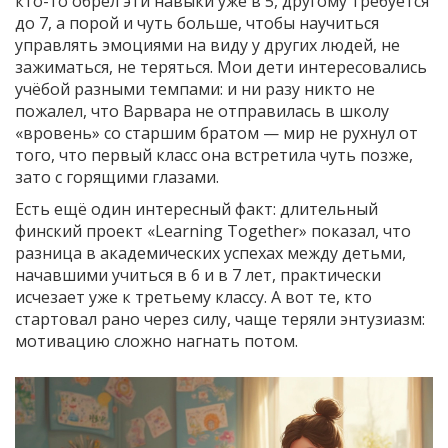
кто-то обрёл эти навыки уже в 5, другому требуется
до 7, а порой и чуть больше, чтобы научиться
управлять эмоциями на виду у других людей, не
зажиматься, не теряться. Мои дети интересовались
учёбой разными темпами: и ни разу никто не
пожалел, что Варвара не отправилась в школу
«вровень» со старшим братом — мир не рухнул от
того, что первый класс она встретила чуть позже,
зато с горящими глазами.
Есть ещё один интересный факт: длительный
финский проект «Learning Together» показал, что
разница в академических успехах между детьми,
начавшими учиться в 6 и в 7 лет, практически
исчезает уже к третьему классу. А вот те, кто
стартовал рано через силу, чаще теряли энтузиазм:
мотивацию сложно нагнать потом.