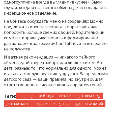
одногруппника всегда выглядит «вкуснее». Были
случаи, когда из-за такого обмена дети попадали в
инфекционное отделение.
Не бойтесь обсуждать меню на собраниях: можно
предложить внести сезонные коррективы или
попросить больше свежих овощей. Родительский
комитет вправе участвовать в формировании
рациона, хотя за «рамки» СанПиН выйти всё равно
не получится.
И важная рекомендация — никакого тайного
обмена едой «через забор» или «в рюкзачке». Все
дети разные: то, что нормально для одного, может
вызвать тяжёлую реакцию у другого. За пределами
детского сада — ваши правила, но внутри общая
ответственность сильнее личных предпочтений.
Теги:
запрещенные блюда
питание в детском саду
детское меню
ограничения детсад
здоровье детей