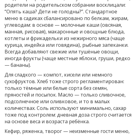
родители на родительском собрании восклицали:
“Опять каша? Дети не голодны?”. Стандартное
меню в садиках сбалансировано по белкам, жирам,
углеводам: в основе — молочные каши (овсяная,
манная, рисовая), макаронные и овощные блюда,
котлеты и фрикадельки из нежирного мяса (чаще
курица, индейка или говядина), рыбные запеканки.
Всегда добавляют свежие или тушёные овощи,
иногда фрукты (чаще местные яблоки, груши, редко
— бананы).
Для сладкого — компот, кисели или немного
сухофруктов. Хлеб тоже строго регламентирован:
только тёмные или белые сорта без семян,
пряностей и посыпок. Масло — только сливочное,
подсолнечное или оливковое, и то в малых
количествах. Соль используют минимально, сахар
тоже под контролем: дневная доза строго считается
на основе веса и возраста ребёнка.
Кефир, ряженка, творог — неизменные гости меню,