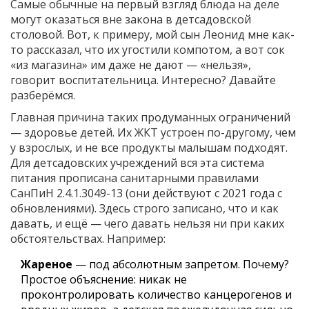
Самые обычные на первый взгляд блюда на деле
могут оказаться вне закона в детсадовской
столовой. Вот, к примеру, мой сын Леонид мне как-
то рассказал, что их угостили компотом, а вот сок
«из магазина» им даже не дают — «нельзя»,
говорит воспитательница. Интересно? Давайте
разберёмся.
Главная причина таких продуманных ограничений
— здоровье детей. Их ЖКТ устроен по-другому, чем
у взрослых, и не все продукты малышам подходят.
Для детсадовских учреждений вся эта система
питания прописана санитарными правилами
СанПиН 2.4.1.3049-13 (они действуют с 2021 года с
обновлениями). Здесь строго записано, что и как
давать, и ещё — чего давать нельзя ни при каких
обстоятельствах. Например:
Жареное
— под абсолютным запретом. Почему?
Простое объяснение: никак не
проконтролировать количество канцерогенов и