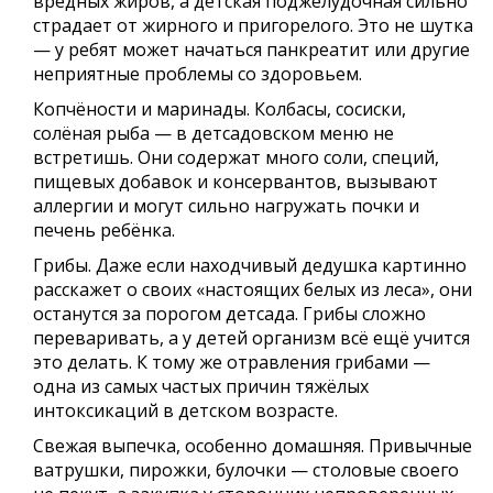
вредных жиров, а детская поджелудочная сильно
страдает от жирного и пригорелого. Это не шутка
— у ребят может начаться панкреатит или другие
неприятные проблемы со здоровьем.
Копчёности и маринады. Колбасы, сосиски,
солёная рыба — в детсадовском меню не
встретишь. Они содержат много соли, специй,
пищевых добавок и консервантов, вызывают
аллергии и могут сильно нагружать почки и
печень ребёнка.
Грибы. Даже если находчивый дедушка картинно
расскажет о своих «настоящих белых из леса», они
останутся за порогом детсада. Грибы сложно
переваривать, а у детей организм всё ещё учится
это делать. К тому же отравления грибами —
одна из самых частых причин тяжёлых
интоксикаций в детском возрасте.
Свежая выпечка, особенно домашняя. Привычные
ватрушки, пирожки, булочки — столовые своего